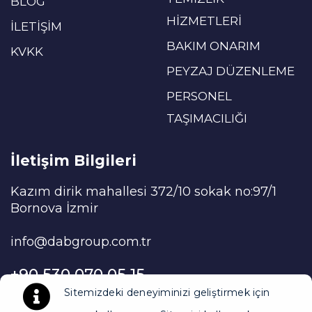
BLOG
HİZMETLERİ
İLETİŞİM
BAKIM ONARIM
KVKK
PEYZAJ DÜZENLEME
PERSONEL
TAŞIMACILIĞI
İletişim Bilgileri
Kazım dirik mahallesi 372/10 sokak no:97/1
Bornova İzmir
info@dabgroup.com.tr
+90 530 070 05 15
Sitemizdeki deneyiminizi geliştirmek için