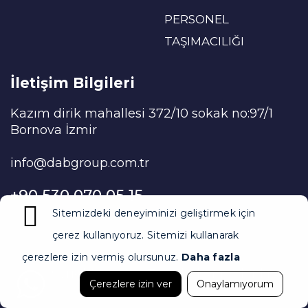
PERSONEL
TAŞIMACILIĞI
İletişim Bilgileri
Kazım dirik mahallesi 372/10 sokak no:97/1
Bornova İzmir
info@dabgroup.com.tr
+90 530 070 05 15
Sitemizdeki deneyiminizi geliştirmek için
çerez kullanıyoruz. Sitemizi kullanarak
çerezlere izin vermiş olursunuz.
Daha fazla
Copyright © 2024 Tüm hakları saklıdır.
Çerezlere izin ver
Onaylamıyorum