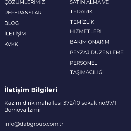
ÇÖZÜMLERİMİZ
SATIN ALMA VE
TEDARİK
REFERANSLAR
TEMİZLİK
BLOG
HİZMETLERİ
İLETİŞİM
BAKIM ONARIM
KVKK
PEYZAJ DÜZENLEME
PERSONEL
TAŞIMACILIĞI
İletişim Bilgileri
Kazım dirik mahallesi 372/10 sokak no:97/1
Bornova İzmir
info@dabgroup.com.tr